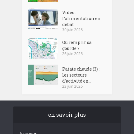
Vidéo :
l’alimentation en
débat
30 juin 2026
Où remplir sa
gourde ?
26 juin 2026
Patate chaude (3) :
les secteurs
d’activité en...
23 juin 2026
en savoir plus
A propos