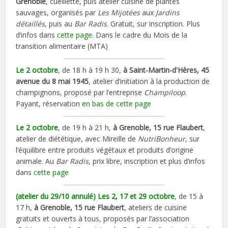
Grenoble
, cueillette, puis atelier cuisine de plantes
sauvages, organisés par
Les Mijotées
aux
Jardins
détaillés
, puis au
Bar Radis
. Gratuit, sur inscription. Plus
d’infos dans
cette page
. Dans le cadre du Mois de la
transition alimentaire (MTA)
Le 2 octobre
, de 18 h à 19 h 30,
à Saint-Martin-d'Hères, 45
avenue du 8 mai 1945
, atelier d’initiation à la production de
champignons, proposé par l’entreprise
Champiloop
.
Payant, réservation
en bas de cette page
Le 2 octobre
, de 19 h à 21 h,
à Grenoble, 15 rue Flaubert
,
atelier de diététique, avec Mireille de
NutriBonheur
, sur
l’équilibre entre produits végétaux et produits d’origine
animale. Au
Bar Radis
, prix libre, inscription et plus d’infos
dans
cette page
(atelier du 29/10 annulé) Les 2, 17 et 29 octobre
, de 15 à
17 h,
à Grenoble, 15 rue Flaubert
, ateliers de cuisine
gratuits et ouverts à tous, proposés par l’association