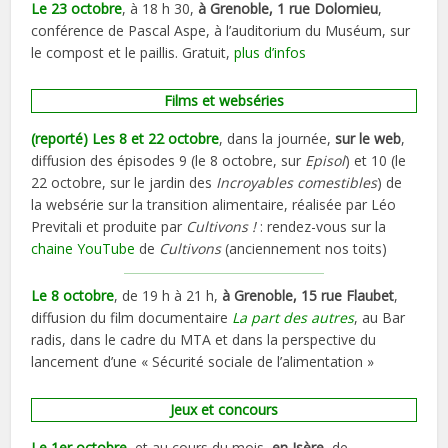
Le 23 octobre
, à 18 h 30,
à Grenoble, 1 rue Dolomieu
,
conférence de Pascal Aspe, à l’auditorium du Muséum, sur
le compost et le paillis. Gratuit,
plus d’infos
Films et webséries
(reporté) Les 8 et 22 octobre
, dans la journée,
sur le web
,
diffusion des épisodes 9 (le 8 octobre, sur
Episol
) et 10 (le
22 octobre, sur le jardin des
Incroyables comestibles
) de
la websérie sur la transition alimentaire, réalisée par Léo
Previtali et produite par
Cultivons !
: rendez-vous sur la
chaine YouTube
de
Cultivons
(anciennement nos toits)
Le 8 octobre
, de 19 h à 21 h,
à Grenoble, 15 rue Flaubet
,
diffusion du film documentaire
La part des autres
, au Bar
radis, dans le cadre du MTA et dans la perspective du
lancement d’une « Sécurité sociale de l’alimentation »
Jeux et concours
Le 1er octobre
, et au cours du mois,
en Isère
, de