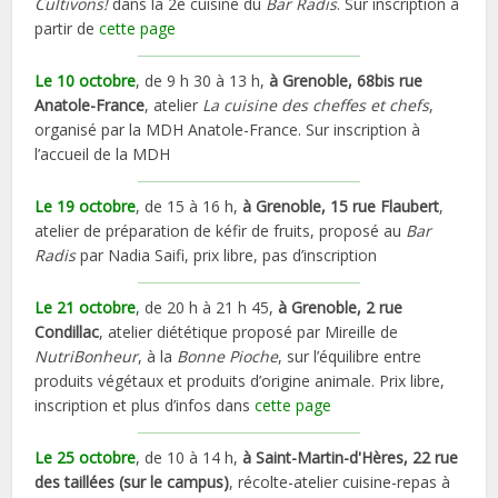
Cultivons!
dans la 2e cuisine du
Bar Radis
. Sur inscription à
partir de
cette page
Le 10 octobre
, de 9 h 30 à 13 h,
à Grenoble, 68bis rue
Anatole-France
, atelier
La cuisine des cheffes et chefs
,
organisé par la MDH Anatole-France. Sur inscription à
l’accueil de la MDH
Le 19 octobre
, de 15 à 16 h,
à Grenoble, 15 rue Flaubert
,
atelier de préparation de kéfir de fruits, proposé au
Bar
Radis
par Nadia Saifi, prix libre, pas d’inscription
Le 21 octobre
, de 20 h à 21 h 45,
à Grenoble, 2 rue
Condillac
, atelier diététique proposé par Mireille de
NutriBonheur
, à la
Bonne Pioche
, sur l’équilibre entre
produits végétaux et produits d’origine animale. Prix libre,
inscription et plus d’infos dans
cette page
Le 25 octobre
, de 10 à 14 h,
à Saint-Martin-d'Hères, 22 rue
des taillées (sur le campus)
, récolte-atelier cuisine-repas à