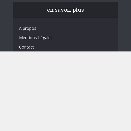
en savoir plus
A propos
Mentions Légales
Contact
Deux pages Facebook : agenda et
produits locaux/recettes
Vidéos