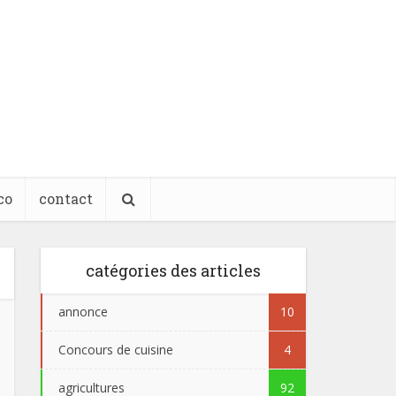
co
contact
catégories des articles
annonce
10
Concours de cuisine
4
agricultures
92