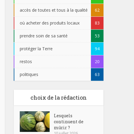
accès de toutes et tous à la qualité
62
où acheter des produits locaux
83
prendre soin de sa santé
53
protéger la Terre
94
restos
20
politiques
63
choix de la rédaction
Lesquels
continuent de
mûrir ?
10 juillet 2026