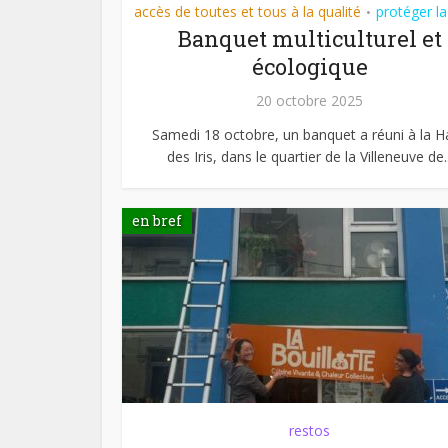
accès de toutes et tous à la qualité
protéger la
•
Banquet multiculturel et
écologique
20 octobre 2025
Samedi 18 octobre, un banquet a réuni à la Ha
des Iris, dans le quartier de la Villeneuve de..
en bref
restos