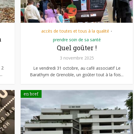
accès de toutes et tous à la qualité
•
a
prendre soin de sa santé
Quel goûter !
3 novembre 2025
 2
Le vendredi 31 octobre, au café associatif Le
..
Barathym de Grenoble, un goûter tout à la fois...
en bref