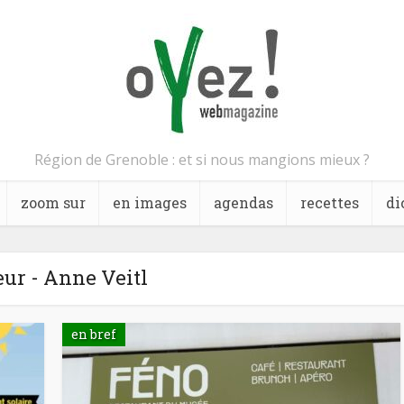
Région de Grenoble : et si nous mangions mieux ?
zoom sur
en images
agendas
recettes
di
ur - Anne Veitl
en bref