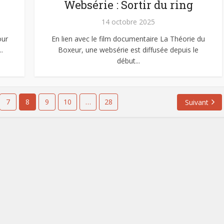
Websérie : Sortir du ring
14 octobre 2025
our
En lien avec le film documentaire La Théorie du
.
Boxeur, une websérie est diffusée depuis le
début...
7
8
9
10
…
28
Suivant