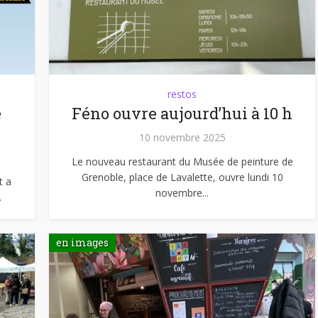
restos
e
Féno ouvre aujourd’hui à 10 h
10 novembre 2025
Le nouveau restaurant du Musée de peinture de
Grenoble, place de Lavalette, ouvre lundi 10
t a
novembre...
.
en images