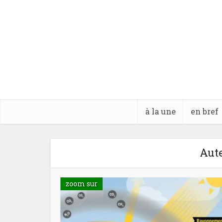
à la une
en bref
Aute
zoom sur