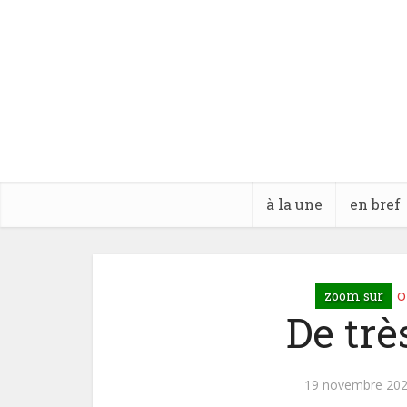
à la une
en bref
o
zoom sur
De trè
19 novembre 20