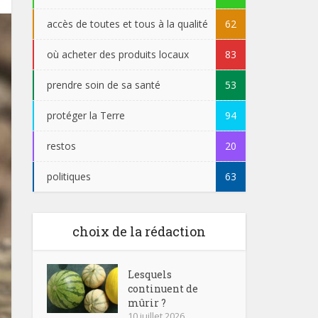
accès de toutes et tous à la qualité
62
où acheter des produits locaux
83
prendre soin de sa santé
53
protéger la Terre
94
restos
20
politiques
63
choix de la rédaction
Lesquels
continuent de
mûrir ?
10 juillet 2026