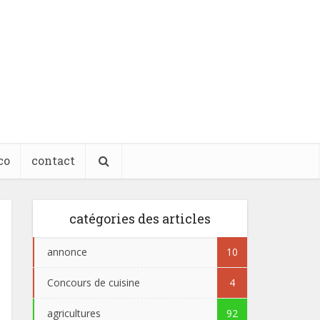
co
contact
catégories des articles
annonce
10
Concours de cuisine
4
agricultures
92