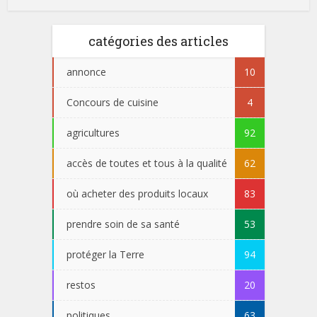
catégories des articles
annonce
10
Concours de cuisine
4
agricultures
92
accès de toutes et tous à la qualité
62
où acheter des produits locaux
83
prendre soin de sa santé
53
protéger la Terre
94
restos
20
politiques
63