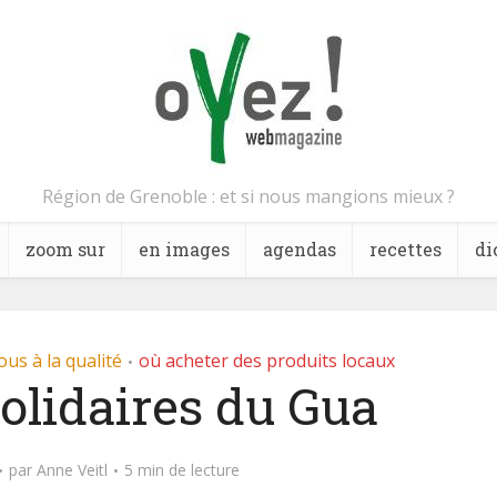
Région de Grenoble : et si nous mangions mieux ?
zoom sur
en images
agendas
recettes
di
ous à la qualité
où acheter des produits locaux
•
olidaires du Gua
par
Anne Veitl
5 min de lecture