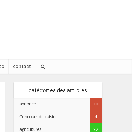
co
contact
catégories des articles
annonce
10
Concours de cuisine
4
agricultures
92