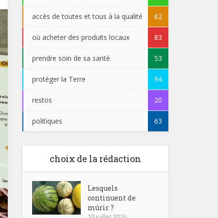
accès de toutes et tous à la qualité
62
où acheter des produits locaux
83
prendre soin de sa santé
53
protéger la Terre
94
restos
20
politiques
63
choix de la rédaction
Lesquels
continuent de
mûrir ?
10 juillet 2026