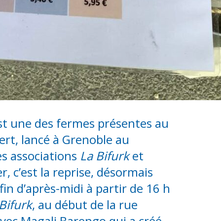
t une des fermes présentes au
rt, lancé à Grenoble au
es associations
La Bifurk
et
er, c’est la reprise, désormais
fin d’après-midi à partir de 16 h
Bifurk
, au début de la rue
vec Magali Barengo qui a créé