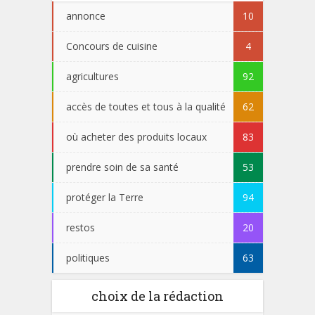
annonce
10
Concours de cuisine
4
agricultures
92
accès de toutes et tous à la qualité
62
où acheter des produits locaux
83
prendre soin de sa santé
53
protéger la Terre
94
restos
20
politiques
63
choix de la rédaction