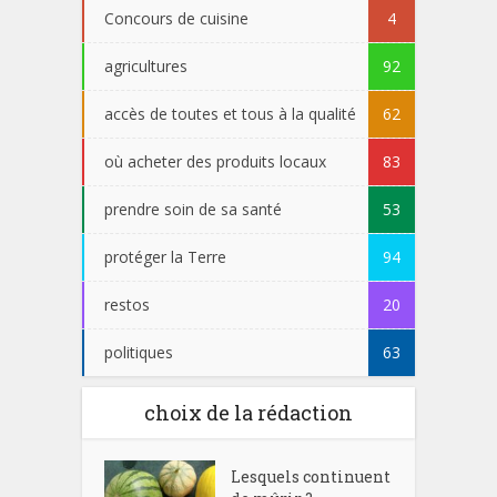
Concours de cuisine
4
agricultures
92
accès de toutes et tous à la qualité
62
où acheter des produits locaux
83
prendre soin de sa santé
53
protéger la Terre
94
restos
20
politiques
63
choix de la rédaction
Lesquels continuent