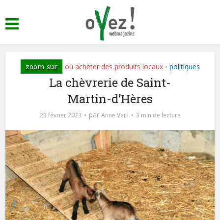
zoom sur
où acheter des produits locaux
politiques
•
La chèvrerie de Saint-
Martin-d’Hères
par
23 février 2023
Anne Veitl
3 min de lecture