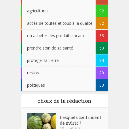
agricultures
92
accès de toutes et tous à la qualité
62
où acheter des produits locaux
83
prendre soin de sa santé
53
protéger la Terre
94
restos
20
politiques
63
choix de la rédaction
Lesquels continuent
de mûrir ?
10 juillet 2026