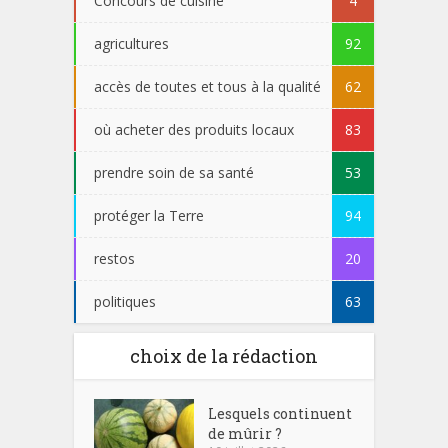
Concours de cuisine
4
agricultures
92
accès de toutes et tous à la qualité
62
où acheter des produits locaux
83
prendre soin de sa santé
53
protéger la Terre
94
restos
20
politiques
63
choix de la rédaction
Lesquels continuent
de mûrir ?